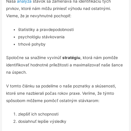
Naša
analýza
stávok sa zameriava na identifikáciu tých
prvkov, ktoré nám môžu priniesť výhodu nad ostatnými.
Vieme, že je nevyhnutné pochopiť:
štatistiky a pravdepodobnosti
psychológiu stávkovania
trhové pohyby
Spoločne sa snažíme vyvinúť
stratégiu
, ktorá nám pomôže
identifikovať hodnotné príležitosti a maximalizovať naše šance
na úspech.
V tomto článku sa podelíme o naše poznatky a skúsenosti,
ktoré sme nazbierali počas rokov praxe. Veríme, že týmto
spôsobom môžeme pomôcť ostatným stávkarom:
zlepšiť ich schopnosti
dosiahnuť lepšie výsledky