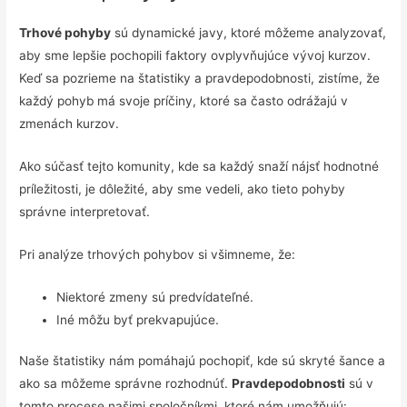
Trhové pohyby
sú dynamické javy, ktoré môžeme analyzovať,
aby sme lepšie pochopili faktory ovplyvňujúce vývoj kurzov.
Keď sa pozrieme na štatistiky a pravdepodobnosti, zistíme, že
každý pohyb má svoje príčiny, ktoré sa často odrážajú v
zmenách kurzov.
Ako súčasť tejto komunity, kde sa každý snaží nájsť hodnotné
príležitosti, je dôležité, aby sme vedeli, ako tieto pohyby
správne interpretovať.
Pri analýze trhových pohybov si všimneme, že:
Niektoré zmeny sú predvídateľné.
Iné môžu byť prekvapujúce.
Naše štatistiky nám pomáhajú pochopiť, kde sú skryté šance a
ako sa môžeme správne rozhodnúť.
Pravdepodobnosti
sú v
tomto procese našimi spoločníkmi, ktoré nám umožňujú: