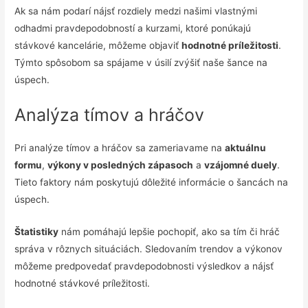
Ak sa nám podarí nájsť rozdiely medzi našimi vlastnými
odhadmi pravdepodobností a kurzami, ktoré ponúkajú
stávkové kancelárie, môžeme objaviť
hodnotné príležitosti
.
Týmto spôsobom sa spájame v úsilí zvýšiť naše šance na
úspech.
Analýza tímov a hráčov
Pri analýze tímov a hráčov sa zameriavame na
aktuálnu
formu
,
výkony v posledných zápasoch
a
vzájomné duely
.
Tieto faktory nám poskytujú dôležité informácie o šancách na
úspech.
Štatistiky
nám pomáhajú lepšie pochopiť, ako sa tím či hráč
správa v rôznych situáciách. Sledovaním trendov a výkonov
môžeme predpovedať pravdepodobnosti výsledkov a nájsť
hodnotné stávkové príležitosti.