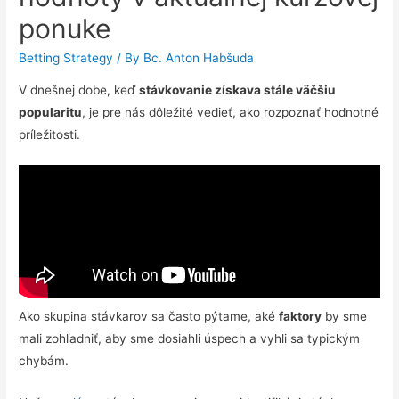
ponuke
Betting Strategy
/ By
Bc. Anton Habšuda
V dnešnej dobe, keď
stávkovanie získava stále väčšiu
popularitu
, je pre nás dôležité vedieť, ako rozpoznať hodnotné
príležitosti.
Ako skupina stávkarov sa často pýtame, aké
faktory
by sme
mali zohľadniť, aby sme dosiahli úspech a vyhli sa typickým
chybám.