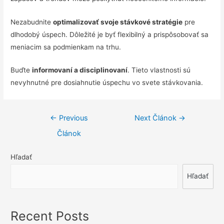
Nezabudnite
optimalizovať svoje stávkové stratégie
pre
dlhodobý úspech. Dôležité je byť flexibilný a prispôsobovať sa
meniacim sa podmienkam na trhu.
Buďte
informovaní a disciplinovaní
. Tieto vlastnosti sú
nevyhnutné pre dosiahnutie úspechu vo svete stávkovania.
Navigácia
←
Previous
Next Článok
→
v
Článok
článku
Hľadať
Hľadať
Recent Posts