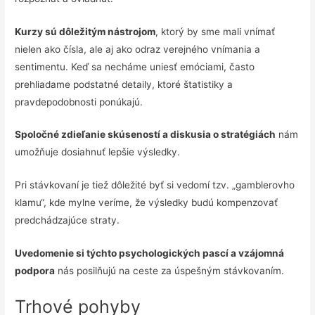
Kurzy sú dôležitým nástrojom
, ktorý by sme mali vnímať
nielen ako čísla, ale aj ako odraz verejného vnímania a
sentimentu. Keď sa necháme uniesť emóciami, často
prehliadame podstatné detaily, ktoré štatistiky a
pravdepodobnosti ponúkajú.
Spoločné zdieľanie skúseností a diskusia o stratégiách
nám
umožňuje dosiahnuť lepšie výsledky.
Pri stávkovaní je tiež dôležité byť si vedomí tzv. „gamblerovho
klamu“, kde mylne veríme, že výsledky budú kompenzovať
predchádzajúce straty.
Uvedomenie si týchto psychologických pascí a vzájomná
podpora
nás posilňujú na ceste za úspešným stávkovaním.
Trhové pohyby