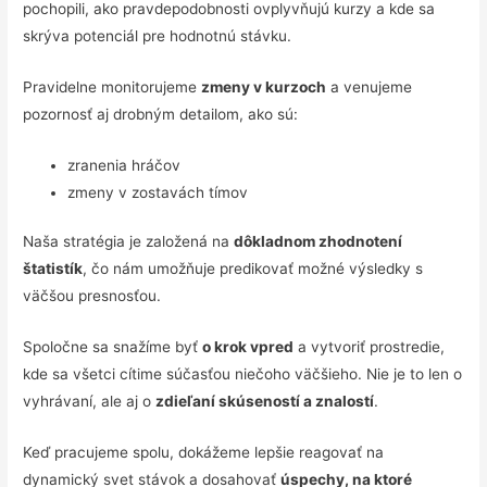
pochopili, ako pravdepodobnosti ovplyvňujú kurzy a kde sa
skrýva potenciál pre hodnotnú stávku.
Pravidelne monitorujeme
zmeny v kurzoch
a venujeme
pozornosť aj drobným detailom, ako sú:
zranenia hráčov
zmeny v zostavách tímov
Naša stratégia je založená na
dôkladnom zhodnotení
štatistík
, čo nám umožňuje predikovať možné výsledky s
väčšou presnosťou.
Spoločne sa snažíme byť
o krok vpred
a vytvoriť prostredie,
kde sa všetci cítime súčasťou niečoho väčšieho. Nie je to len o
vyhrávaní, ale aj o
zdieľaní skúseností a znalostí
.
Keď pracujeme spolu, dokážeme lepšie reagovať na
dynamický svet stávok a dosahovať
úspechy, na ktoré