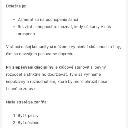
Dôležité je:
Zamerať sa na pochopenie šancí
Rozvíjať schopnosť rozpoznať, kedy sú kurzy v náš
prospech
V rámci našej komunity si môžeme vymieňať skúsenosti a tipy,
čím sa navzájom posúvame dopredu.
Pri zlepšovaní disciplíny
je kľúčové stanoviť si pevný
rozpočet a striktne ho dodržiavať. Tým sa vyhneme
impulzívnym rozhodnutiam, ktoré by mohli ohroziť naše
finančné zdravie.
Naša stratégia zahŕňa:
Byť trpezliví
Byť dôslední