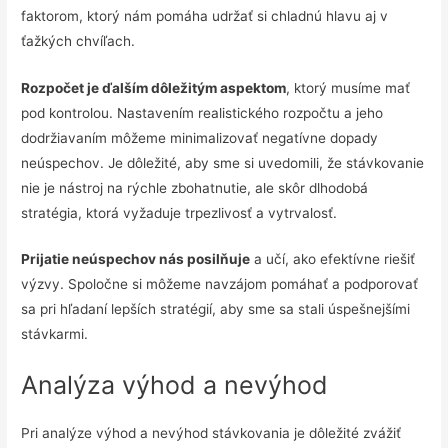
faktorom, ktorý nám pomáha udržať si chladnú hlavu aj v
ťažkých chvíľach.
Rozpočet je ďalším dôležitým aspektom
, ktorý musíme mať
pod kontrolou. Nastavením realistického rozpočtu a jeho
dodržiavaním môžeme minimalizovať negatívne dopady
neúspechov. Je dôležité, aby sme si uvedomili, že stávkovanie
nie je nástroj na rýchle zbohatnutie, ale skôr dlhodobá
stratégia, ktorá vyžaduje trpezlivosť a vytrvalosť.
Prijatie neúspechov nás posilňuje
a učí, ako efektívne riešiť
výzvy. Spoločne si môžeme navzájom pomáhať a podporovať
sa pri hľadaní lepších stratégií, aby sme sa stali úspešnejšími
stávkarmi.
Analýza výhod a nevýhod
Pri analýze výhod a nevýhod stávkovania je dôležité zvážiť