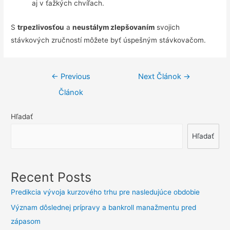
aj v ťažkých chvíľach.
S
trpezlivosťou
a
neustálym zlepšovaním
svojich
stávkových zručností môžete byť úspešným stávkovačom.
Navigácia
←
Previous
Next Článok
→
v
Článok
článku
Hľadať
Hľadať
Recent Posts
Predikcia vývoja kurzového trhu pre nasledujúce obdobie
Význam dôslednej prípravy a bankroll manažmentu pred
zápasom