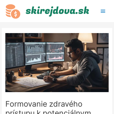
Main
Men
Formovanie zdravého
prístupu k potenciálnym