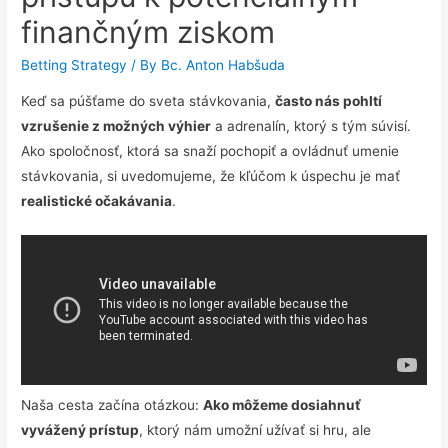
finančným ziskom
Betting Strategy
/ By
Bc. Anton Habšuda
Keď sa púšťame do sveta stávkovania,
často nás pohltí
vzrušenie z možných výhier
a adrenalín, ktorý s tým súvisí.
Ako spoločnosť, ktorá sa snaží pochopiť a ovládnuť umenie
stávkovania, si uvedomujeme, že kľúčom k úspechu je mať
realistické očakávania
.
Naša cesta začína otázkou:
Ako môžeme dosiahnuť
vyvážený prístup
, ktorý nám umožní užívať si hru, ale