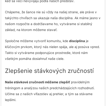
keď sa veci nevyvíjajú podľa našich predstáv.
Chápeme, že šance nie sú vždy na našej strane, ale práve v
takýchto chvíľach sa ukazuje naša disciplína. Ak máme jasno v
našom rozpočte a dodržiavame ho, vytvárame si stabilný
základ, na ktorom môžeme stavať.
Spoločne môžeme vytvoriť komunitu, kde
disciplína
je
kľúčovým prvkom, ktorý nás nielen spája, ale aj posúva vpred.
Takto si vytvárame podporujúce prostredie, ktoré nám
všetkým pomáha dosiahnuť naše ciele.
Zlepšenie stávkových zručností
Naše stávkové zručnosti môžeme zlepšiť
pravidelným
tréningom a analýzou našich predchádzajúcich rozhodnutí.
Učíme sa z našich víťazstiev aj prehier, a tým sa stávame
lepšími.